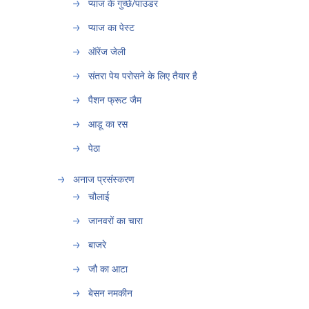
प्याज के गुच्छे/पाउडर
प्याज का पेस्ट
ऑरेंज जेली
संतरा पेय परोसने के लिए तैयार है
पैशन फ्रूट जैम
आडू का रस
पेठा
अनाज प्रसंस्करण
चौलाई
जानवरों का चारा
बाजरे
जौ का आटा
बेसन नमकीन