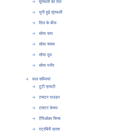
मूंगफली का तेल
भुनी हुई मूंगफली
तिल के बीज
सोया चाप
सोया चंक्स
सोया दूध
सोया पनीर
फल सब्जियां
टूटी फ्रूटी
टमाटर पाउडर
टमाटर केचप
टैपिओका चिप्स
स्ट्रॉबेरी क्रश