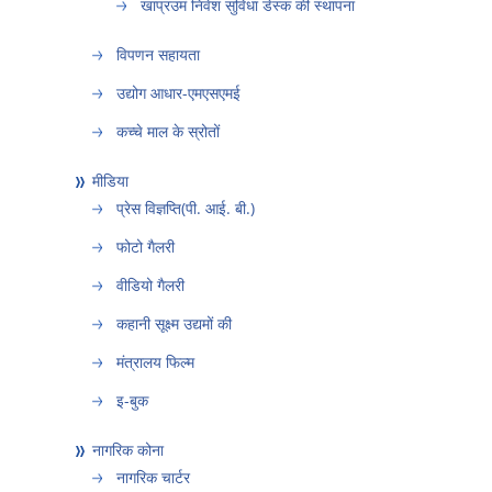
खाप्रउमं निवेश सुविधा डेस्क की स्थापना
विपणन सहायता
उद्योग आधार-एमएसएमई
कच्चे माल के स्रोतों
मीडिया
प्रेस विज्ञप्ति(पी. आई. बी.)
फोटो गैलरी
वीडियो गैलरी
कहानी सूक्ष्म उद्यमों की
मंत्रालय फिल्म
इ-बुक
नागरिक कोना
नागरिक चार्टर