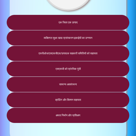
एक जिला एक उत्पाद
व्यक्तिगत सूक्ष्म खाद्य प्रसंस्करण इकाईयों का उन्नयन
एफपीओज/एसएचजीएस/उत्पादक सहकारी समितियों को सहायता
एसएसजी को प्रांरभिक पूंजी
सामान्‍य अवसंरचना
ब्रांडिंग और विपणन सहायता
क्षमता निर्माण और प्रशि‍क्षण