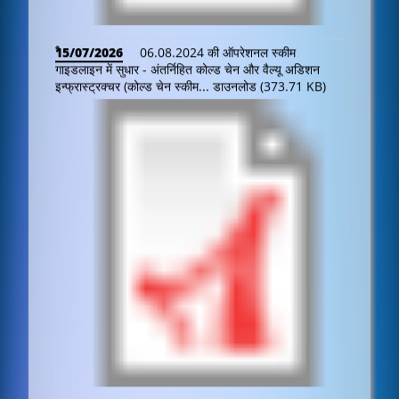
14/07/2026
कुल्ड स्टोरेज सुविधाओं का अनिवार्य पंजीकरण
जो कोल्ड चेन योजना के तहत वेयरहाउसिंग डेवलपमेंट एंड रेग्युलेटरी
अथॉरिटी (...
डाउनलोड (290.7 KB)