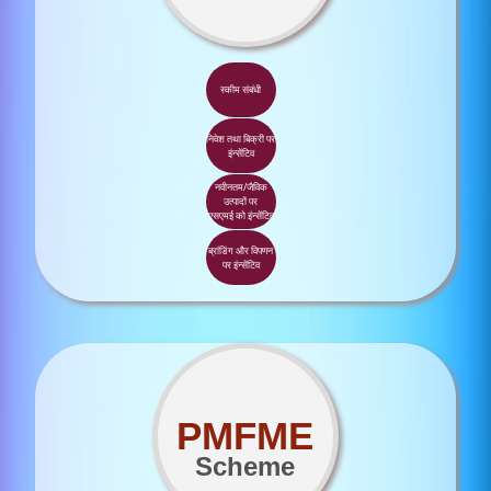
स्कीम संबंधी
निवेश तथा बिक्री पर
इंन्सेंटिव
नवीनतम/जैविक
उत्पादों पर
एसएमई को इंन्सेंटिव
ब्रांडिंग और विपणन
पर इंन्सेंटिव
PMFME
Scheme