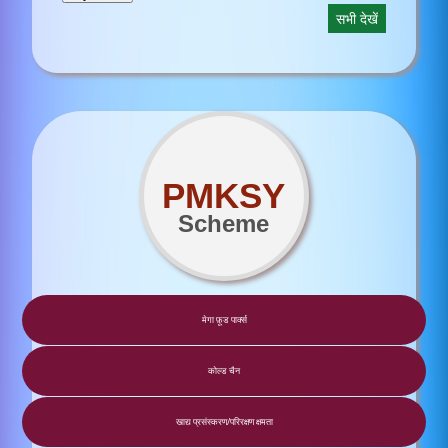
सभी देखें
PMKSY
Scheme
मेगा फ़ूड पार्क्स
कोल्ड चैन
खाद्य प्रसंस्करण/परिरक्षण क्षमता