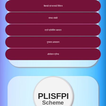
बैकवर्ड एवं फारवर्ड लिंकेज
संस्‍था-संबंधी
एग्रो प्रोसेसिंग क्लस्टर
गुणवत्ता आश्वासन
ऑपरेशन ग्रीन्स
PLISFPI
Scheme